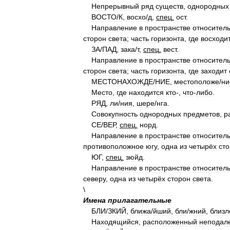
Непрерывный
ряд
существ
,
однородных
ВОСТ
О
/
К
,
восх
о
/
д
,
спец
.
ост
.
Направление
в
пространстве
относител
сторон
света
;
часть
горизонта
,
где
восходи
З
А
/
ПАД
,
зак
а
/
т
,
спец
.
вест
.
Направление
в
пространстве
относител
сторон
света
;
часть
горизонта
,
где
заходит
МЕСТОНАХОЖД
Е
/
НИЕ
,
местополож
е
/
ни
Место
,
где
находится
кто
-,
что
-
либо
.
РЯД
,
л
и
/
ния
,
шер
е
/
нга
.
Совокупность
однородных
предметов
,
р
С
Е
/
ВЕР
,
спец
.
норд
.
Направление
в
пространстве
относител
противоположное
югу
,
одна
из
четырёх
ст
ЮГ
,
спец
.
зюйд
.
Направление
в
пространстве
относител
северу
,
одна
из
четырёх
сторон
света
.
\
Имена
прилагательные
БЛ
И
/
ЗКИЙ
,
ближ
а
/
йший
,
бл
и
/
жний
,
близл
Находящийся
,
расположенный
неподал