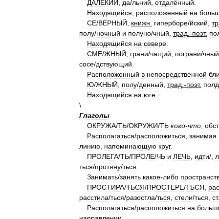
ДАЛЁКИЙ
,
д
а
/
льний
,
отдалённый
.
Находящийся
,
расположенный
на
боль
С
Е
/
ВЕРНЫЙ
,
книжн
.
гипербор
е
/
йский
,
тр
пол
у
/
ночный
и
полун
о
/
чный
,
трад
.-
поэт
.
по
Находящийся
на
севере
.
СМ
Е
/
ЖНЫЙ
,
гран
и
/
чащий
,
погран
и
/
чный
сос
е
/
дствующий
.
Расположенный
в
непосредственной
бл
Ю
/
ЖНЫЙ
,
пол
у
/
денный
,
трад
.-
поэт
.
полд
Находящийся
на
юге
.
\
Глаголы
ОКРУЖ
А
/
ТЬ
/
ОКРУЖ
И
/
ТЬ
кого
-
что
,
обс
Располагаться
/
расположиться
,
занимая
линию
,
напоминающую
круг
.
ПРОЛЕГ
А
/
ТЬ
/
ПРОЛ
Е
/
ЧЬ
и
ЛЕЧЬ
,
идт
и
/
,
ться
/
протян
у
/
ться
.
Занимать
/
занять
какое
-
либо
пространст
ПРОСТИР
А
/
ТЬСЯ
/
ПРОСТЕР
Е
/
ТЬСЯ
,
рас
расстил
а
/
ться
/
разостл
а
/
ться
,
стел
и
/
ться
,
ст
Располагаться
/
расположиться
на
больш
направлении
.