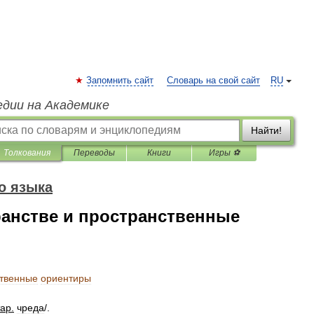
Запомнить сайт
Словарь на свой сайт
RU
едии на Академике
Найти!
Толкования
Переводы
Книги
Игры ⚽
о языка
ранстве и пространственные
ственные
ориентиры
тар
.
чред
а
/
.