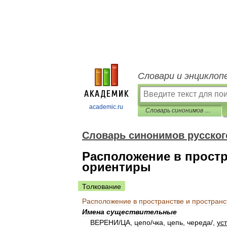
Словари и энциклоп
academic.ru
Словарь синонимов русского языка
Словарь синонимов русског
Расположение в прост
ориентиры
Толкование
Расположение
в
пространстве
и
простран
Имена
существительные
ВЕРЕН
И
/
ЦА
,
цеп
о
/
чка
,
цепь
,
черед
а
/
,
ус