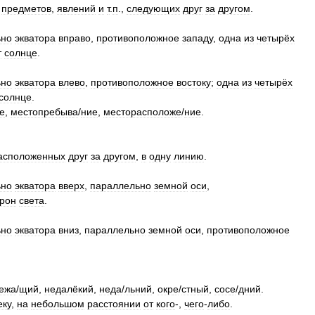
предметов
,
явлений
и
т
.
п
.,
следующих
друг
за
другом
.
ьно
экватора
вправо
,
противоположное
западу
,
одна
из
четырёх
т
солнце
.
ьно
экватора
влево
,
противоположное
востоку
;
одна
из
четырёх
солнце
.
е
,
местопребыв
а
/
ние
,
месторасполож
е
/
ние
.
асположенных
друг
за
другом
,
в
одну
линию
.
ьно
экватора
вверх
,
параллельно
земной
оси
,
орон
света
.
ьно
экватора
вниз
,
параллельно
земной
оси
,
противоположное
еж
а
/
щий
,
недалёкий
,
нед
а
/
льний
,
окр
е
/
стный
,
сос
е
/
дний
.
еку
,
на
небольшом
расстоянии
от
кого
-,
чего
-
либо
.