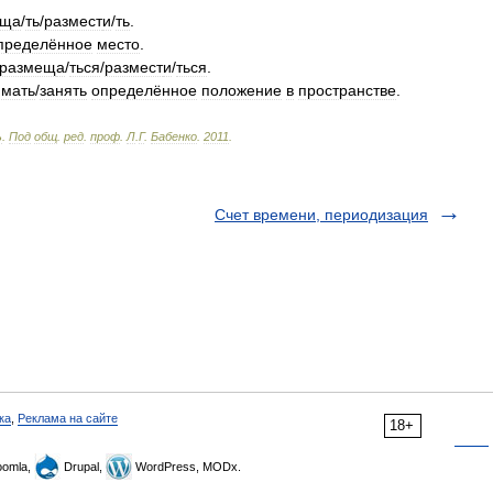
ещ
а
/
ть
/
размест
и
/
ть
.
пределённое
место
.
размещ
а
/
ться
/
размест
и
/
ться
.
имать
/
занять
определённое
положение
в
пространстве
.
ь
.
Под
общ
.
ред
.
проф
.
Л
.
Г
.
Бабенко
.
2011
.
Счет времени, периодизация
ка
,
Реклама на сайте
18+
omla,
Drupal,
WordPress, MODx.