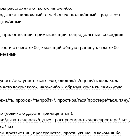
шом
расстоянии
от
кого
-,
чего
-
либо
.
ад
.-
поэт
.
полн
о
/
чный
,
трад
.
поэт
.
полн
о
/
щный
,
трад
.-
поэт
.
лун
о
/
щный
.
,
прилег
а
/
ющий
,
примык
а
/
ющий
,
сопред
е
/
льный
,
сос
е
/
дний
,
изости
от
чего
-
либо
,
имеющий
общую
границу
с
чем
-
либо
.
н
е
/
вный
.
туп
а
/
ть
/
обступ
и
/
ть
кого
-
что
,
оцепл
я
/
ть
/
оцеп
и
/
ть
кого
-
что
.
место
вокруг
кого
-,
чего
-
либо
и
образуя
круг
или
замкнутую
леж
а
/
ть
,
проход
и
/
ть
/
пройт
и
/
,
простир
а
/
ться
/
простер
е
/
ться
,
тян
у
/
во
(
обычно
о
дороге
,
границе
и
т
.
п
.).
к
и
/
дываться
/
раск
и
/
нуться
,
распростир
а
/
ться
/
распростер
е
/
ться
,
л
а
/
ться
.
ом
протяжении
,
пространстве
,
протянувшись
в
каком
-
либо