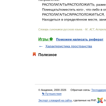
РАСПОЛАГ
А
/
ТЬ
/
РАСПОЛОЖ
И
/
ТЬ
,
разм
Помещать
/
поместить
кого
-,
что
-
либо
в
о
РАСПОЛАГ
А
/
ТЬСЯ
/
РАСПОЛОЖ
И
/
ТЬСЯ
,
Находиться
в
определённом
месте
,
зан
Словарь
синонимов
русского
языка
. -
М
.
:
АСТ
,
Астрел
Игры ⚽
Поможем написать реферат
Характеристика пространства
Полезное
© Академик, 2000-2026
Обратная связь:
Техподдерж
👣 Путешествия
Экспорт словарей на сайты
, сделанные на PHP,
Jo